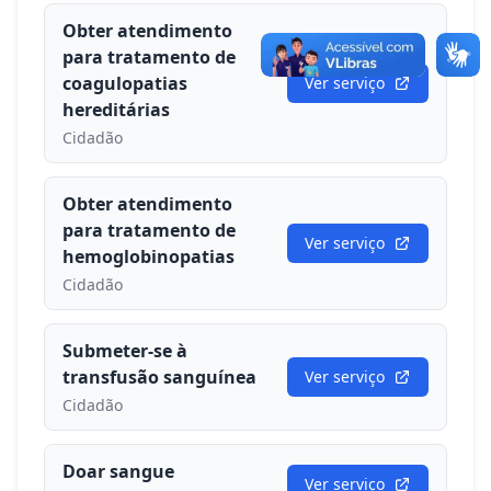
Obter atendimento
para tratamento de
coagulopatias
Ver serviço
hereditárias
Cidadão
Obter atendimento
para tratamento de
Ver serviço
hemoglobinopatias
Cidadão
Submeter-se à
transfusão sanguínea
Ver serviço
Cidadão
Doar sangue
Ver serviço