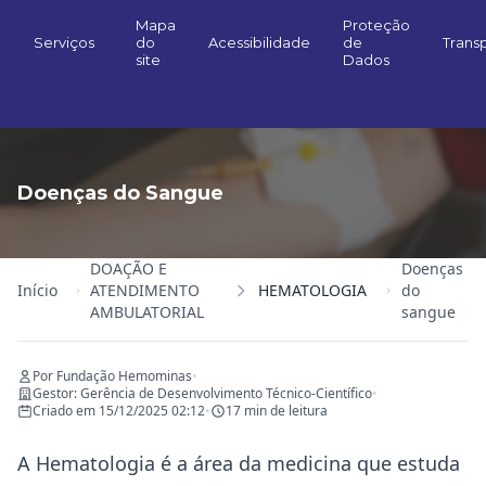
Mapa
Proteção
Serviços
do
Acessibilidade
de
Trans
site
Dados
Doenças do Sangue
DOAÇÃO E
Doenças
Início
ATENDIMENTO
HEMATOLOGIA
do
AMBULATORIAL
sangue
Por Fundação Hemominas
•
Gestor: Gerência de Desenvolvimento Técnico-Científico
•
Criado em 15/12/2025 02:12
•
17 min de leitura
A Hematologia é a área da medicina que estuda