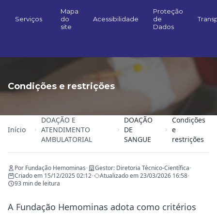
Mapa
Proteção
Serviços
do
Acessibilidade
de
Trans
site
Dados
Condições e restrições
DOAÇÃO E
DOAÇÃO
Condições
Início
ATENDIMENTO
DE
e
AMBULATORIAL
SANGUE
restrições
Por Fundação Hemominas
•
Gestor: Diretoria Técnico-Científica
•
Criado em 15/12/2025 02:12
•
Atualizado em 23/03/2026 16:58
•
93 min de leitura
A Fundação Hemominas adota como critérios