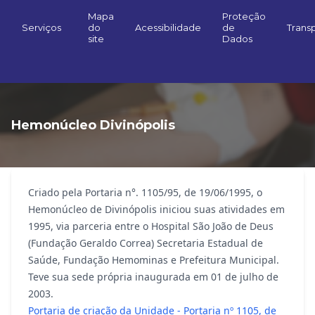
Mapa
Proteção
Serviços
do
Acessibilidade
de
Trans
site
Dados
Hemonúcleo Divinópolis
Criado pela Portaria n°. 1105/95, de 19/06/1995, o
Hemonúcleo de Divinópolis iniciou suas atividades em
1995, via parceria entre o Hospital São João de Deus
(Fundação Geraldo Correa) Secretaria Estadual de
Saúde, Fundação Hemominas e Prefeitura Municipal.
Teve sua sede própria inaugurada em 01 de julho de
2003.
Portaria de criação da Unidade - Portaria nº 1105, de